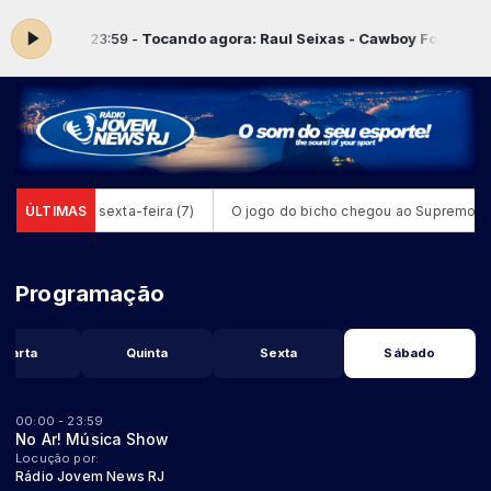
s 00:00 às 23:59 -
Tocando agora: Raul Seixas - Cawboy Fora Da Le
ensino nesta sexta-feira (7)
ÚLTIMAS
O jogo do bicho chegou ao Supremo
Programação
Quarta
Quinta
Sexta
Sábado
00:00 - 23:59
No Ar! Música Show
Locução por:
Rádio Jovem News RJ