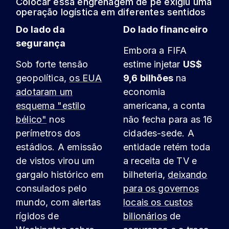
Colocar essa engrenagem de pé exigiu uma
operação logística em diferentes sentidos
Do lado da
Do lado financeiro
segurança
Embora a FIFA
Sob forte tensão
estime injetar
US$
geopolítica,
os EUA
9,6 bilhões
na
adotaram um
economia
esquema "estilo
americana, a conta
bélico"
nos
não fecha para as 16
perímetros dos
cidades-sede. A
estádios. A emissão
entidade retém toda
de vistos virou um
a receita de TV e
gargalo histórico em
bilheteria,
deixando
consulados pelo
para os governos
mundo, com alertas
locais os custos
rígidos de
bilionários
de