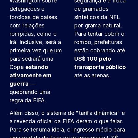
Washington sobre
segurança e a troca
delegações e
de gramados
torcidas de países
sintéticos da NFL
com relações
por grama natural.
rompidas, como o
Para tentar cobrir o
Irã. Inclusive, será a
rombo, prefeituras
primeira vez que um
estão cobrando até
país sediará uma
US$ 100 pelo
Copa
estando
transporte público
ativamente em
até as arenas.
guerra
—
quebrando uma
regra da FIFA.
Além disso, o sistema de "tarifa dinâmica" e
a revenda oficial da FIFA deram o que falar.
Para se ter uma ideia, o
ingresso médio para
uma partida de fase de grupos custa US$