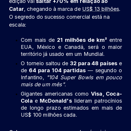
edição vai
saltar +70%
em relação ao
Catar
, chegando à marca de
US$ 13 bilhões
.
O segredo do sucesso comercial está na
escala:
Com mais de
21 milhões de km²
entre
EUA, México e Canadá, será o maior
território já usado em um Mundial.
O torneio saltou de
32 para 48 países
e
de
64 para 104 partidas
— segundo o
Infantino,
"104 Super Bowls em pouco
mais de um mês"
.
Gigantes americanas como
Visa, Coca-
Cola
e
McDonald's
lideram patrocínios
de longo prazo estimados em mais de
US$ 100 milhões cada.