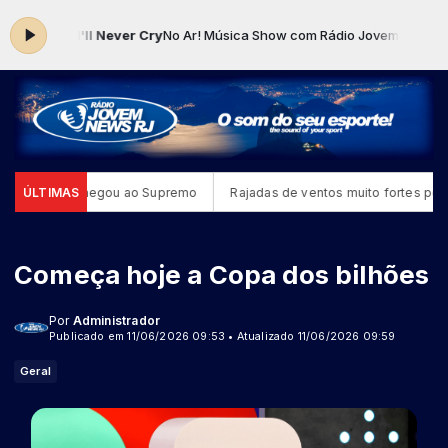
er - I'll Never Cry
No Ar! Música Show com Rádio Jovem News RJ das 
o bicho chegou ao Supremo
ÚLTIMAS
Rajadas de ventos muito fortes podem oc
Começa hoje a Copa dos bilhões
Por
Administrador
Publicado em 11/06/2026 09:53 • Atualizado 11/06/2026 09:59
Geral